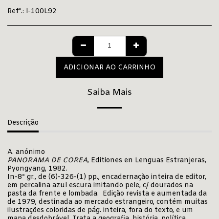
Refª.:
l-100L92
ADICIONAR AO CARRINHO
Saiba Mais
Descrição
A. anónimo
PANORAMA DE COREA
, Editiones en Lenguas Estranjeras,
Pyongyang, 1982.
In-8º gr., de (6)-326-(1) pp., encadernação inteira de editor,
em percalina azul escura imitando pele, c/ dourados na
pasta da frente e lombada. Edição revista e aumentada da
de 1979, destinada ao mercado estrangeiro, contém muitas
ilustrações coloridas de pág. inteira, fora do texto, e um
mapa desdobrável. Trata a geografia, história, política,