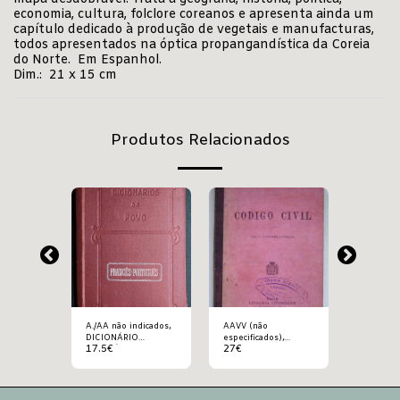
economia, cultura, folclore coreanos e apresenta ainda um
capítulo dedicado à produção de vegetais e manufacturas,
todos apresentados na óptica propangandística da Coreia
do Norte. Em Espanhol.
Dim.: 21 x 15 cm
Produtos Relacionados
A./AA não indicados,
AAVV (não
AAVV (n
s),
DICIONÁRIO
especificados),
especific
17.5
€
27
€
300
€
RE
FRANCÊS-
CODIGO CIVIL
DICTION
PORTUGUÊS
UNIVERS
 ET
THÉORIQ
DU
PRATIQU
ET DE
COMMERC