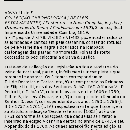
AAVV/ J.I. de F.
COLLECÇÃO CHRONOLOGICA / DE / LEIS
EXTRAVAGANTES, / Posteriores á Nova Compilação / das /
Ordenações do Reino, / Publicadas em 1603
, 3 tomos, Real
Imprensa da Universidade, Coimbra, 1819.
In-4º peq. de VI-378, VI-582 e VI-432 pp., encadernados c/
as lombadas e cantos em pele castanha, contendo rótulos
de pele vermelha e negra e dourados na lombada;
cartonagem das pastas marmoreada. Folhas de rosto
decoradas c/ peq. calcografia alusiva à Justiça.
Trata-se da Collecção da Legislação Antiga e Moderna do
Reino de Portugal, parte II, infelizmente incompleta e que
raramente aparece. Os 3 tomos correspondem a:
T. I, de Decretos e Cartas, etc., ‘Que comprende os Reinados
de Filipe II e III, e os dos Senhores D. João IV,D. Affonso VI, D.
Pedro II, e D. João V’, cobrindo os anos entre 1606 e 1750;
T. III e IV, de Leis, Alvaras, etc., ‘Que comprende o Reinado do
Senhor D. José I’, correspondendo aos anos 1750 a 1756 (t.
III) e 1757 a 1761 (t. IV), respectivamente; que trazem, em
subtítulo, a indicação ‘Desde este anno [1603] até o de
1761 conforme ás Collecções, que daquellas se fizerão e
inserirão na edição Vicentina destas no anno de 1747, e seu
Appendix do de 1760. Ás quaes acrescérão nesta edição as