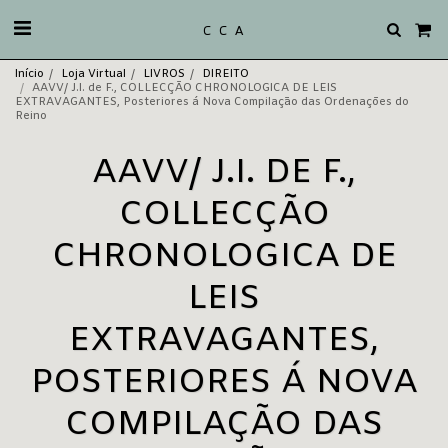
C C A
Início
Loja Virtual
LIVROS
DIREITO
AAVV/ J.I. de F., COLLECÇÃO CHRONOLOGICA DE LEIS
EXTRAVAGANTES, Posteriores á Nova Compilação das Ordenações do
Reino
AAVV/ J.I. DE F.,
COLLECÇÃO
CHRONOLOGICA DE
LEIS
EXTRAVAGANTES,
POSTERIORES Á NOVA
COMPILAÇÃO DAS