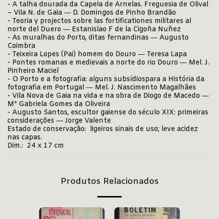
- A talha dourada da Capela de Arnelas. Freguesia de Olival
– Vila N. de Gaia ― D. Domingos de Pinho Brandão
- Teoria y projectos sobre las fortificationes militares al
norte del Duero ― Estanislao F de la Cigoña Nuñez
- As muralhas do Porto, ditas fernandinas ― Augusto
Coimbra
- Teixeira Lopes (Pai) homem do Douro ― Teresa Lapa
- Pontes romanas e medievais a norte do rio Douro ― Mel. J.
Pinheiro Maciel
- O Porto e a fotografia: alguns subsídiospara a História da
fotografia em Portugal ― Mel. J. Nascimento Magalhães
- Vila Nova de Gaia na vida e na obra de Diogo de Macedo ―
Mª Gabriela Gomes da Oliveira
- Augusto Santos, escultor gaiense do século XIX: primeiras
considerações ― Jorge Valente
Estado de conservação: ligeiros sinais de uso; leve acidez
nas capas.
Dim.: 24 x 17 cm
Produtos Relacionados