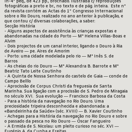
In-4º peq., de 423 pp., brochado. Ilustrada c/ reproduções
fotográficas a preto e br., no texto e de pág. inteira. Este nº
da revista contém as Actas do 1º Congresso Internacional
sobre o Rio Douro, realizado no ano anterior à publicação, e
que contou c/ diversas colaborações, a saber:
Secção História
- Alguns aspectos de assistência às crianças expostas e
abandonadas na cidade do Porto ― Mª Helena Villas-Boas e
Alvim
- Dois projectos de um canal interior, ligando o Douro à Ria
de Aveiro ― pe. Aires de Amorim
- Porto: uma cidade modelada pelo rio ― Mª Inês S. de
Barros
- As cheias do rio Douro ― Mª Alexandra B. Barrote e Mª
Beatriz Tato Leite Coutinho
- A Quinta de Nossa Senhora do castelo de Gaia ― conde de
Campo Belllo
- Aprocissão de Corpus Christi da freguesia de Santa
Marinha. Sua ligação com a procissão de S. Pedro de Miragaia
no século XVI. Sua evolução ― Francisco Barbosa da Costa
- Para a história da navegação no Rio Douro. Uma
preciosidade tripeira desconhecida e abandonada: a
«Bandeirinha da Saúde» (séc. XVIII) ― B. Xavier Coutinho
- Achegas para a História da navegação no Rio Douro e sobre
o passado da pesca no Rio Douro ― Óscar Fangueiro
- A Ermida de S. Nicolau: um pleito curioso no séc. XVI ―
Eugénio A. da Cunha e Freitas