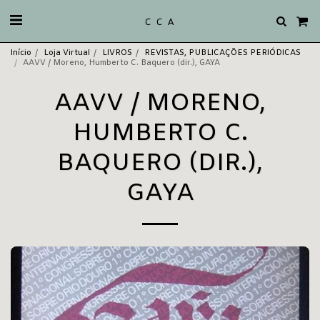
C C A
Início
Loja Virtual
LIVROS
REVISTAS, PUBLICAÇÕES PERIÓDICAS
AAVV / Moreno, Humberto C. Baquero (dir.), GAYA
AAVV / MORENO,
HUMBERTO C.
BAQUERO (DIR.),
GAYA