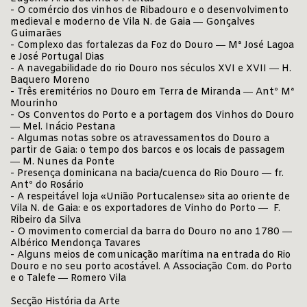
- O comércio dos vinhos de Ribadouro e o desenvolvimento
medieval e moderno de Vila N. de Gaia ― Gonçalves
Guimarães
- Complexo das fortalezas da Foz do Douro ― Mª José Lagoa
e José Portugal Dias
- A navegabilidade do rio Douro nos séculos XVI e XVII ― H.
Baquero Moreno
- Três eremitérios no Douro em Terra de Miranda ― Antº Mª
Mourinho
- Os Conventos do Porto e a portagem dos Vinhos do Douro
― Mel. Inácio Pestana
- Algumas notas sobre os atravessamentos do Douro a
partir de Gaia: o tempo dos barcos e os locais de passagem
― M. Nunes da Ponte
- Presença dominicana na bacia/cuenca do Rio Douro ― fr.
Antº do Rosário
- A respeitável loja «União Portucalense» sita ao oriente de
Vila N. de Gaia: e os exportadores de Vinho do Porto ― F.
Ribeiro da Silva
- O movimento comercial da barra do Douro no ano 1780 ―
Albérico Mendonça Tavares
- Alguns meios de comunicação marítima na entrada do Rio
Douro e no seu porto acostável. A Associação Com. do Porto
e o Talefe ― Romero Vila
Secção História da Arte