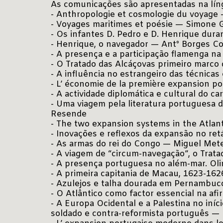
As comunicações são apresentadas na líng
- Anthropologie et cosmologie du voyage
- Voyages maritimes et poésie — Simone 
- Os infantes D. Pedro e D. Henrique du
- Henrique, o navegador — Antº Borges C
- A presença e a participação flamenga n
- O Tratado das Alcáçovas primeiro marco 
- A influência no estrangeiro das técnica
- L’ économie de la première expansion p
- A actividade diplomática e cultural do 
- Uma viagem pela literatura portuguesa 
Resende
- The two expansion systems in the Atlan
- Inovações e reflexos da expansão no re
- As armas do rei do Congo — Miguel Mete
- A viagem de “circum-navegação”, o Trat
- A presença portuguesa no além-mar. Ol
- A primeira capitania de Macau, 1623-16
- Azulejos e talha dourada em Pernambuco
- O Atlântico como factor essencial na af
- A Europa Ocidental e a Palestina no iníc
soldado e contra-reformista português —