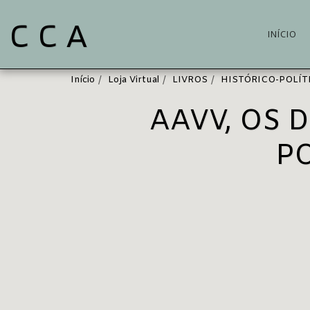
C C A
INÍCIO
Início
Loja Virtual
LIVROS
HISTÓRICO-POLÍT
AAVV, OS 
P