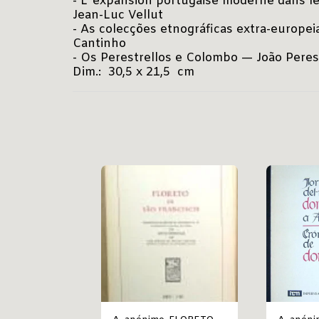
- L’ expansion portugaise moderne dans l
Jean-Luc Vellut
- As colecções etnográficas extra-europe
Cantinho
- Os Perestrellos e Colombo — João Peres
Dim.: 30,5 x 21,5 cm