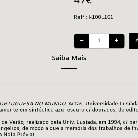
47
€
Refª.:
l-100L161
Saiba Mais
 PORTUGUESA NO MUNDO
, Actas, Universidade Lusíada
iramente em sintéctico azul escuro c/ dourados, de edito
 de Verão, realizado pela Univ. Lusíada, em 1994, c/ 
trangeiros, de modo a que a memória dos trabalhos de i
a Nota Prévia)