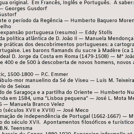
ua original. Em Francês, Inglês e Português. A saber:
 — Georges Gusdorf
Gustorf
rante o período da Regência — Humberto Baquero More
oelho
a expansão portuguesa (resumo) — Eddy Stolls
da política atlântica de D. João II — Manuela Mendonça
s e práticas dos descobrimentos portugueses: a cartogr
ortugaise. Les barons flamands du sucre à Madère (ca 
cardeal D. Jorge da Costa em Roma (1479-1508) — Mª João
de 400 e de 500 à descoberta de novos homens, novos 
tic, 1500-1800 — P.C. Emmer
tábulo-mor manuelino da Sé de Viseu — Luís M. Teixeir
lo de Seixas
ado de Saragoça e a partilha do Oriente — Humberto Nu
inda em 1584, uma “Lisboa pequena” — José L. Mota 
26 — Manuela Branco Velez
 (séculos XVII e XVIII) — José Meco
irmação de independência de Portugal (1662-1667) — Mª
io do século XVII. Apontamentos filosóficos e turístico
 B.N. Teensma