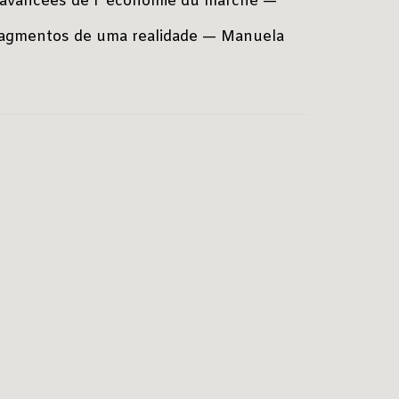
t avancées de l’ économie du marché —
fragmentos de uma realidade — Manuela