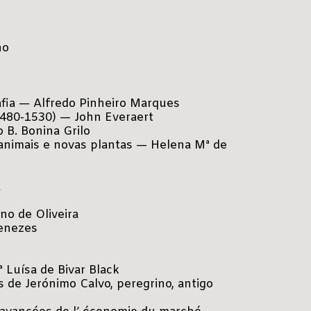
no
afia — Alfredo Pinheiro Marques
1480-1530) — John Everaert
 B. Bonina Grilo
animais e novas plantas — Helena Mª de
a
no de Oliveira
Menezes
 Luísa de Bivar Black
s de Jerónimo Calvo, peregrino, antigo