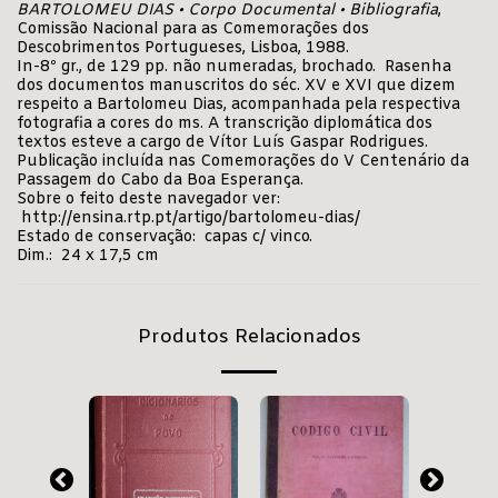
BARTOLOMEU DIAS • Corpo Documental • Bibliografia
,
Comissão Nacional para as Comemorações dos
Descobrimentos Portugueses, Lisboa, 1988.
In-8º gr., de 129 pp. não numeradas, brochado. Rasenha
dos documentos manuscritos do séc. XV e XVI que dizem
respeito a Bartolomeu Dias, acompanhada pela respectiva
fotografia a cores do ms. A transcrição diplomática dos
textos esteve a cargo de Vítor Luís Gaspar Rodrigues.
Publicação incluída nas Comemorações do V Centenário da
Passagem do Cabo da Boa Esperança.
Sobre o feito deste navegador ver:
http://ensina.rtp.pt/artigo/bartolomeu-dias/
Estado de conservação: capas c/ vinco.
Dim.: 24 x 17,5 cm
Produtos Relacionados