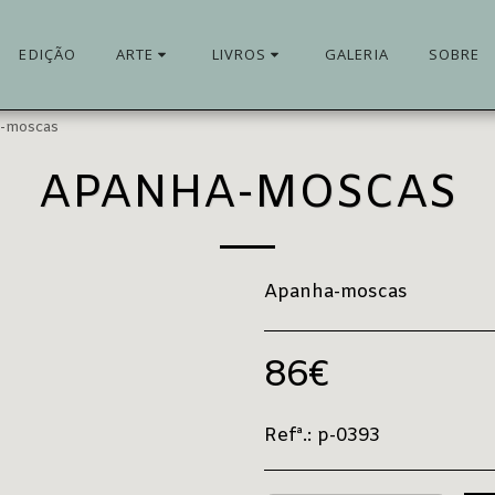
EDIÇÃO
ARTE
LIVROS
GALERIA
SOBRE
-moscas
APANHA-MOSCAS
Apanha-moscas
86
€
Refª.:
p-0393