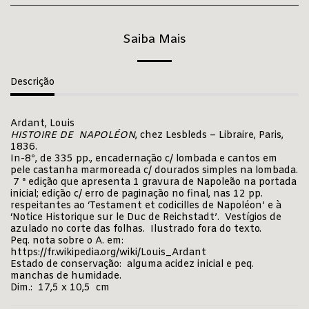
Saiba Mais
Descrição
Ardant, Louis
HISTOIRE DE NAPOLÉON
, chez Lesbleds – Libraire, Paris,
1836.
In-8º, de 335 pp., encadernação c/ lombada e cantos em
pele castanha marmoreada c/ dourados simples na lombada.
7 ª edição que apresenta 1 gravura de Napoleão na portada
inicial; edição c/ erro de paginação no final, nas 12 pp.
respeitantes ao ‘Testament et codicilles de Napoléon’ e à
‘Notice Historique sur le Duc de Reichstadt’. Vestígios de
azulado no corte das folhas. Ilustrado fora do texto.
Peq. nota sobre o A. em:
https://fr.wikipedia.org/wiki/Louis_Ardant
Estado de conservação: alguma acidez inicial e peq.
manchas de humidade.
Dim.: 17,5 x 10,5 cm