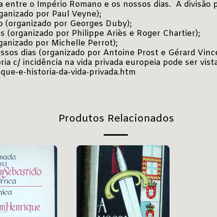
a entre o Império Romano e os nossos dias. A divisão 
rganizado por
Paul Veyne
);
o (organizado por Georges Duby);
s (organizado por Philippe Ariès e Roger Chartier);
ganizado por Michelle Perrot);
ossos dias (organizado por Antoine Prost e Gérard Vinc
ia c/ incidência na vida privada europeia pode ser vist
ue-e-historia-da-vida-privada.htm
Produtos Relacionados