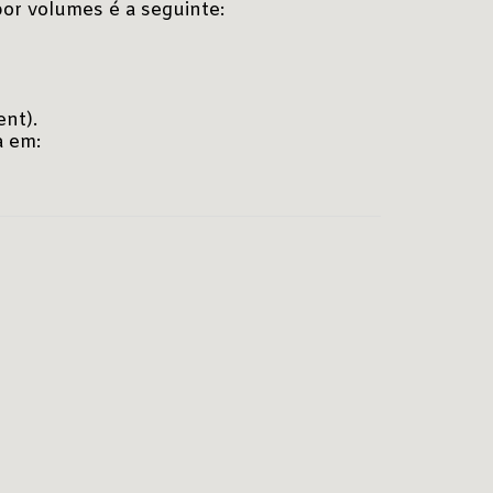
por volumes é a seguinte:
ent).
a em: