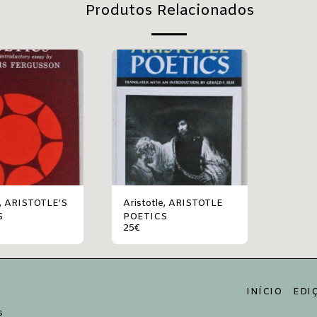
Produtos Relacionados
E’S
Aristotle, ARISTOTLE
S
POETICS
25
€
INÍCIO
EDI
s