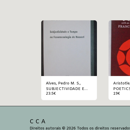
Alves, Pedro M. S.,
Aristotle, ARISTOTL
SUBJECTIVIDADE E
POETIC
23.5
€
19
€
TEMPO NA
FENOMENOLOGIA DE
HUSSERL
C C A
Direitos autorais © 2026 Todos os direitos reservado