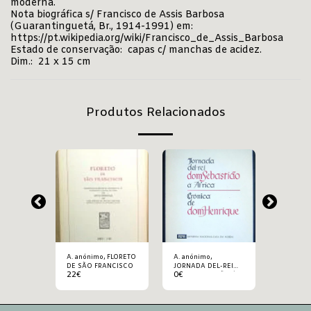
moderna.
Nota biográfica s/ Francisco de Assis Barbosa
(Guarantinguetá, Br., 1914-1991) em:
https://pt.wikipedia.org/wiki/Francisco_de_Assis_Barbosa
Estado de conservação: capas c/ manchas de acidez.
Dim.: 21 x 15 cm
Produtos Relacionados
A. anónimo, FLORETO
A. anónimo,
A. anónimo, A 
DE SÃO FRANCISCO
JORNADA DEL-REI
PÁTRIA
22
€
0
€
13.5
€
DOM SEBASTIÃO À
ÁFRICA • CRÓNICA
DE DOM HENRIQUE