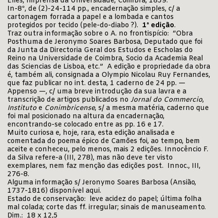
Elles, Imprensa da Universidade, Coimbra, 1859.
In-8º, de (2)-24-114 pp., encadernação simples, c/ a
cartonagem forrada a papel e a lombada e cantos
protegidos por tecido (pele-do-diabo ?).
1ª edição
.
Traz outra informação sobre o A. no frontispício: “Obra
Posthuma de Jeronymo Soares Barbosa, Deputado que foi
da Junta da Directoria Geral dos Estudos e Escholas do
Reino na Universidade de Coimbra, Socio da Academia Real
das Sciencias de Lisboa, etc.” A edição e propriedade da obra
é, também ali, consignada a Olympio Nicolau Ruy Fernandes,
que faz publicar no int. desta, 1 caderno de 24 pp. —
Appenso —, c/ uma breve introdução da sua lavra e a
transcrição de artigos publicados no
Jornal do Commercio
,
Instituto
e
Conimbricense
, s/ a mesma matéria, caderno que
foi mal posicionado na altura da encadernação,
encontrando-se colocado entre as pp. 16 e 17.
Muito curiosa e, hoje, rara, esta edição analisada e
comentada do poema épico de Camões foi, ao tempo, bem
aceite e conheceu, pelo menos, mais 2 edições. Innocêncio F.
da Silva refere-a (III, 278), mas não deve ter visto
exemplares, nem faz menção das edições post. Innoc., III,
276-8.
Alguma informação s/ Jeronymo Soares Barbosa (Ansião,
1737-1816) disponível
aqui
.
Estado de conservação: leve acidez do papel; última folha
mal colada; corte das ff. irregular; sinais de manuseamento.
Dim.: 18 x 12,5