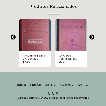
Produtos Relacionados
A./AA não indicados,
AAVV (não
AAVV (n
s),
DICIONÁRIO
especificados),
especific
17.5
€
27
€
300
€
RE
FRANCÊS-
CODIGO CIVIL
DICTION
PORTUGUÊS
UNIVERS
 ET
THÉORIQ
DU
PRATIQU
ET DE
COMMERC
ION
LA NAVI
INÍCIO
EDIÇÃO
ARTE
LIVROS
MAIS
C C A
Direitos autorais © 2026 Todos os direitos reservados