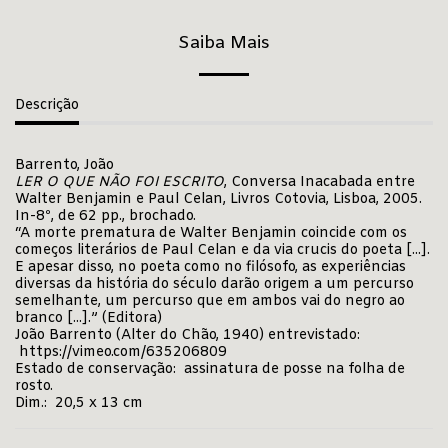
Saiba Mais
Descrição
Barrento, João
LER O QUE NÃO FOI ESCRITO
, Conversa Inacabada entre
Walter Benjamin e Paul Celan, Livros Cotovia, Lisboa, 2005.
In-8º, de 62 pp., brochado.
“A morte prematura de Walter Benjamin coincide com os
começos literários de Paul Celan e da via crucis do poeta [...].
E apesar disso, no poeta como no filósofo, as experiências
diversas da história do século darão origem a um percurso
semelhante, um percurso que em ambos vai do negro ao
branco [...].” (Editora)
João Barrento (Alter do Chão, 1940) entrevistado:
https://vimeo.com/635206809
Estado de conservação: assinatura de posse na folha de
rosto.
Dim.: 20,5 x 13 cm