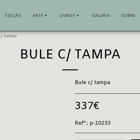
EDIÇÃO
ARTE
LIVROS
GALERIA
SOBRE
c/ tampa
BULE C/ TAMPA
Bule c/ tampa
337
€
Refª.:
p-10233