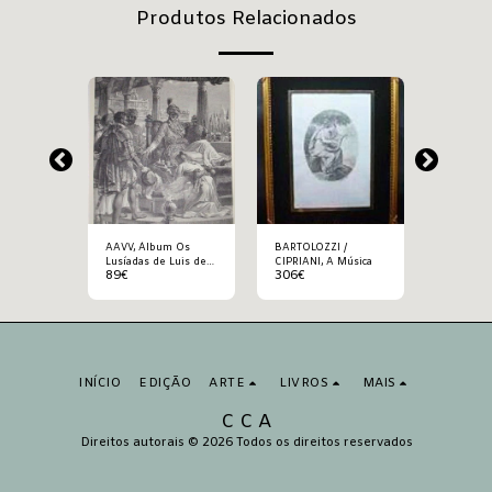
Produtos Relacionados
/
AAVV, Álbum Os
BARTOLOZZI /
BARTOLO
 título
Lusíadas de Luis de
CIPRIANI, A Música
REBECCA, 
89
€
306
€
397
€
Camoēs
INÍCIO
EDIÇÃO
ARTE
LIVROS
MAIS
C C A
Direitos autorais © 2026 Todos os direitos reservados