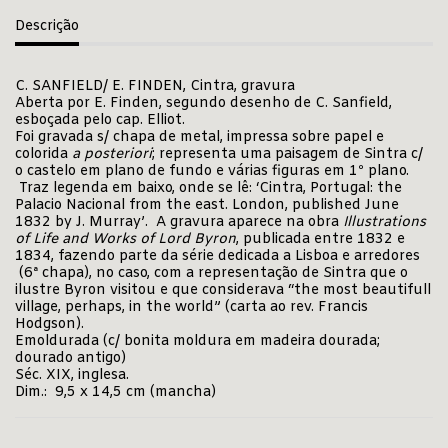
Descrição
C. SANFIELD/ E. FINDEN, Cintra, gravura
Aberta por E. Finden, segundo desenho de C. Sanfield,
esboçada pelo cap. Elliot.
Foi gravada s/ chapa de metal, impressa sobre papel e
colorida
a posteriori
; representa uma paisagem de Sintra c/
o castelo em plano de fundo e várias figuras em 1º plano.
Traz legenda em baixo, onde se lê: ‘Cintra, Portugal: the
Palacio Nacional from the east. London, published June
1832 by J. Murray’. A gravura aparece na obra
Illustrations
of Life and Works of Lord Byron
, publicada entre 1832 e
1834, fazendo parte da série dedicada a Lisboa e arredores
(6ª chapa), no caso, com a representação de Sintra que o
ilustre Byron visitou e que considerava “the most beautifull
village, perhaps, in the world” (carta ao rev. Francis
Hodgson).
Emoldurada (c/ bonita moldura em madeira dourada;
dourado antigo)
Séc. XIX, inglesa.
Dim.: 9,5 x 14,5 cm (mancha)