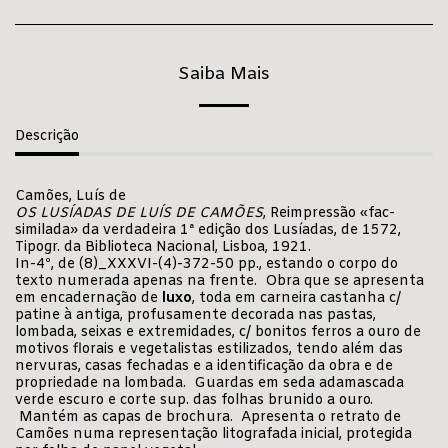
Saiba Mais
Descrição
Camões, Luís de
OS LUSÍADAS DE LUÍS DE CAMÕES
, Reimpressão «fac-
similada» da verdadeira 1ª edição dos Lusíadas, de 1572,
Tipogr. da Biblioteca Nacional, Lisboa, 1921.
In-4º, de (8)_XXXVI-(4)-372-50 pp., estando o corpo do
texto numerada apenas na frente. Obra que se apresenta
em encadernação de
luxo
, toda em carneira castanha c/
patine à antiga, profusamente decorada nas pastas,
lombada, seixas e extremidades, c/ bonitos ferros a ouro de
motivos florais e vegetalistas estilizados, tendo além das
nervuras, casas fechadas e a identificação da obra e de
propriedade na lombada. Guardas em seda adamascada
verde escuro e corte sup. das folhas brunido a ouro.
Mantém as capas de brochura. Apresenta o retrato de
Camões numa representação litografada inicial, protegida