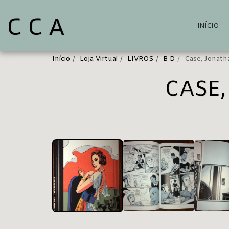
C C A
INÍCIO
Início
Loja Virtual
LIVROS
B D
Case, Jonat
CASE,