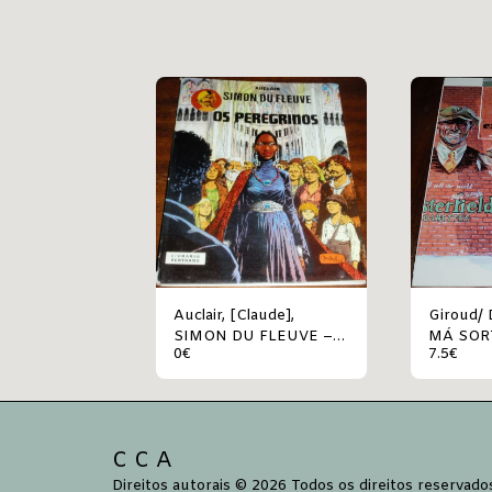
Auclair, [Claude],
Giroud/ De
SIMON DU FLEUVE –
MÁ SOR
0
€
7.5
€
OS PEREGRINOS
CHARLE
C C A
Direitos autorais © 2026 Todos os direitos reservado