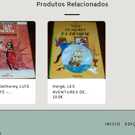
Produtos Relacionados
thorey, LUÍS
Hergé, LES
TE –
AVENTURES DE
10.5
€
STON
TINTIN – LE SECRET
DE LA LICORNE
INÍCIO
EDI
s