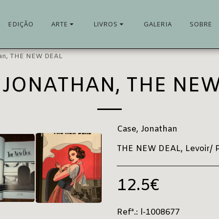
EDIÇÃO
ARTE
LIVROS
GALERIA
SOBRE
han, THE NEW DEAL
 JONATHAN, THE NE
Case, Jonathan
THE NEW DEAL, Levoir/ Púb
12.5
€
Refª.:
l-1008677