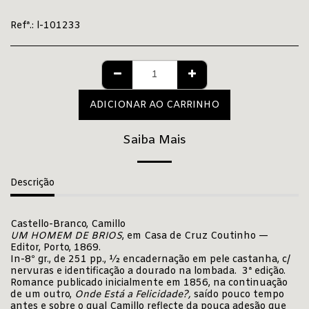
Refª.:
l-101233
ADICIONAR AO CARRINHO
Saiba Mais
Descrição
Castello-Branco, Camillo
UM HOMEM DE BRIOS
, em Casa de Cruz Coutinho —
Editor, Porto, 1869.
In-8º gr., de 251 pp., ½ encadernação em pele castanha, c/
nervuras e identificação a dourado na lombada. 3ª edição.
Romance publicado inicialmente em 1856, na continuação
de um outro,
Onde Está a Felicidade?,
saído pouco tempo
antes e sobre o qual Camillo reflecte da pouca adesão que