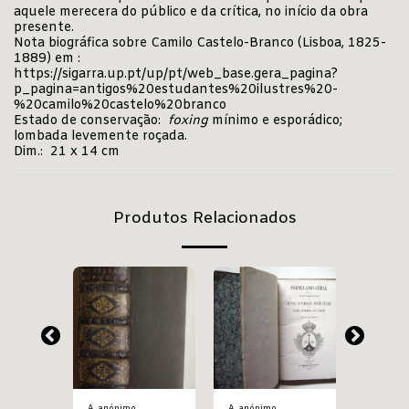
aquele merecera do público e da crítica, no início da obra
presente.
Nota biográfica sobre Camilo Castelo-Branco (Lisboa, 1825-
1889) em :
https://sigarra.up.pt/up/pt/web_base.gera_pagina?
p_pagina=antigos%20estudantes%20ilustres%20-
%20camilo%20castelo%20branco
Estado de conservação:
foxing
mínimo e esporádico;
lombada levemente roçada.
Dim.: 21 x 14 cm
Produtos Relacionados