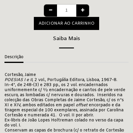
ADICIONAR AO CARRINHO
Saiba Mais
Descrição
Cortesão, Jaime
POESIAS I e II
, 2 vol., Portugália Editora, Lisboa, 1967-8.
In-4º, de 248-(3) e 283 pp., os 2 vol. encadernados
uniformemente c/ ½ encadernação e cantos de pele verde
escuro, as lombadas c/ nervuras e dourados. Inseridos na
colecção das Obras Completas de Jaime Cortesão, c/ os nºs
XI e XIV, ambos editados em papel
offset
encorpado e da
tiragem especial de 100 exemplares, assinada por Carolina
Cortesão e numerada 41. O vol. II por abrir.
Ex-libris de João Lopes Holtreman colado no verso da capa
do vol. I.
Conservam as capas de brochura (c/ o retrato de Cortesão