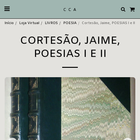
C C A
Início
Loja Virtual
LIVROS
POESIA
Cortesão, Jaime, POESIAS I e II
CORTESÃO, JAIME,
POESIAS I E II