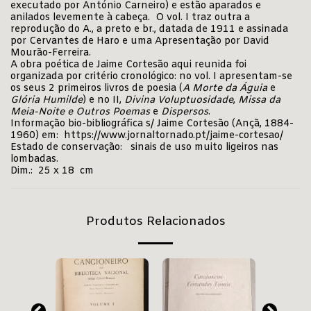
executado por António Carneiro) e estão aparados e
anilados levemente à cabeça. O vol. I traz outra a
reprodução do A., a preto e br., datada de 1911 e assinada
por Cervantes de Haro e uma Apresentação por David
Mourão-Ferreira.
A obra poética de Jaime Cortesão aqui reunida foi
organizada por critério cronológico: no vol. I apresentam-se
os seus 2 primeiros livros de poesia (
A Morte da Águia
e
Glória Humilde
) e no II,
Divina Voluptuosidade
,
Missa da
Meia-Noite e Outros Poemas
e
Dispersos
.
Informação bio-bibliográfica s/ Jaime Cortesão (Ançã, 1884-
1960) em:
https://www.jornaltornado.pt/jaime-cortesao/
Estado de conservação: sinais de uso muito ligeiros nas
lombadas.
Dim.: 25 x 18 cm
Produtos Relacionados