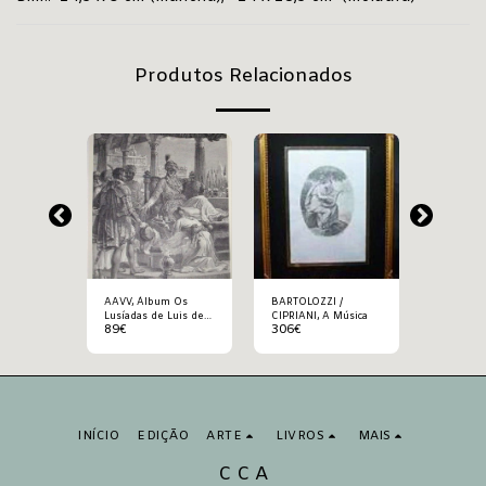
Produtos Relacionados
/
AAVV, Álbum Os
BARTOLOZZI /
BARTOLO
 título
Lusíadas de Luis de
CIPRIANI, A Música
REBECCA, 
89
€
306
€
397
€
Camoēs
INÍCIO
EDIÇÃO
ARTE
LIVROS
MAIS
C C A