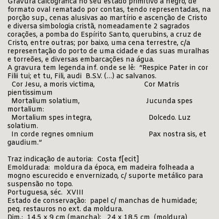
Gravura calcográfica no seu estado primitivo a negro, de
formato oval rematado por contas, tendo representadas, na
porção sup., cenas alusivas ao martírio e ascenção de Cristo
e diversa simbologia cristã, nomeadamente 2 sagrados
corações, a pomba do Espírito Santo, querubins, a cruz de
Cristo, entre outras; por baixo, uma cena terrestre, c/a
representação do porto de uma cidade e das suas muralhas
e torreões, e diversas embarcações na água.
A gravura tem legenda inf. onde se lê: “Respice Pater in cor
Filii tui; et tu, Fili, audi B.S.V. (…) ac salvanos.
Cor Jesu, a moris victima, Cor Matris
pientissimum
Mortalium solatium, Jucunda spes
mortalium:
Mortalium spes integra, Dolcedo. Luz
solatium.
In corde regnes omnium Pax nostra sis, et
gaudium.”
Traz indicação de autoria: Costa f[ecit]
Emoldurada: moldura da época, em madeira folheada a
mogno escurecido e envernizado, c/ suporte metálico para
suspensão no topo.
Portuguesa, séc. XVIII
Estado de conservação: papel c/ manchas de humidade;
peq. restauros no ext. da moldura.
Dim.: 14,5 x 9 cm (mancha); 24 x 18,5 cm (moldura)