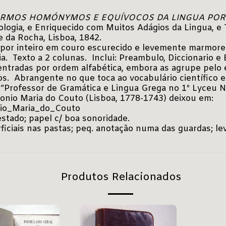
TERMOS HOMÓNYMOS E EQUÍVOCOS DA LINGUA PO
logia, e Enriquecido com Muitos Adágios da Lingua, e Tr
 da Rocha, Lisboa, 1842.
do por inteiro em couro escurecido e levemente marmore
 Texto a 2 colunas. Inclui: Preambulo, Diccionario e B
entradas por ordem alfabética, embora as agrupe pelo 
s. Abrangente no que toca ao vocabulário científico e 
o “Professor de Gramática e Lingua Grega no 1º Lyceu 
ntonio Maria do Couto (Lisboa, 1778-1743) deixou em:
nio_Maria_do_Couto
tado; papel c/ boa sonoridade.
iciais nas pastas; peq. anotação numa das guardas; lev
Produtos Relacionados