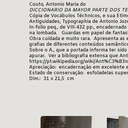
Couto, Antonio Maria do
DICCIONARIO DA MAYOR PARTE DOS 
Cópia de Vocábulos Téchnicos, e sua Etimo
Antiguidades, Typographia de Antonio Joze
In-folio peq., de VIII-432 pp., encaderna
na lombada. Guardas em papel de fantasia.
Obra cuidada e muito rara. Apresenta as 
grafias de diferentes conteúdos semântico
Sobre o A., que a portada informa ter sid
apurar. Ver a bibliografia extensa que A
https://pt.wikipedia.org/wiki/Ant%C3%B3
Apreciação: encadernação em excelente es
Estado de conservação: esfoladelas superf
Dim.: 31 x 21,5 cm