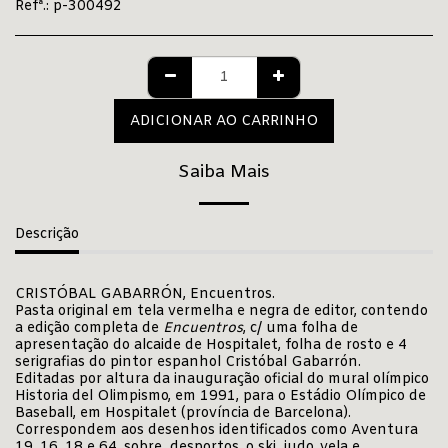
Refª.:
p-300492
ADICIONAR AO CARRINHO
Saiba Mais
Descrição
CRISTÓBAL GABARRÓN, Encuentros.
Pasta original em tela vermelha e negra de editor, contendo
a edição completa de
Encuentros
, c/ uma folha de
apresentação do alcaide de Hospitalet, folha de rosto e 4
serigrafias do pintor espanhol Cristóbal Gabarrón.
Editadas por altura da inauguração oficial do mural olímpico
Historia del Olimpismo, em 1991, para o Estádio Olímpico de
Baseball, em Hospitalet (província de Barcelona).
Correspondem aos desenhos identificados como Aventura
19, 16, 18 e 64, sobre desportos, o ski, judo, vela e