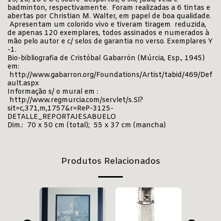
badminton, respectivamente. Foram realizadas a 6 tintas e
abertas por Christian M. Walter, em papel de boa qualidade.
Apresentam um colorido vivo e tiveram tiragem reduzida,
de apenas 120 exemplares, todos assinados e numerados à
mão pelo autor e c/ selos de garantia no verso. Exemplares Y
-1.
Bio-bibliografia de Cristóbal Gabarrón (Múrcia, Esp., 1945)
em:
http://www.gabarron.org/Foundations/Artist/tabid/469/Def
ault.aspx
Informação s/ o mural em :
http://www.regmurcia.com/servlet/s.Sl?
sit=c,371,m,1757&r=ReP-3125-
DETALLE_REPORTAJESABUELO
Dim.: 70 x 50 cm (total); 55 x 37 cm (mancha)
Produtos Relacionados