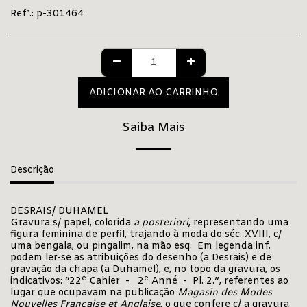
Refª.:
p-301464
ADICIONAR AO CARRINHO
Saiba Mais
Descrição
DESRAIS/ DUHAMEL
Gravura s/ papel, colorida
a posteriori
, representando uma
figura feminina de perfil, trajando à moda do séc. XVIII, c/
uma bengala, ou pingalim, na mão esq. Em legenda inf.
podem ler-se as atribuições do desenho (a Desrais) e de
gravação da chapa (a Duhamel), e, no topo da gravura, os
e
e
indicativos: “22
Cahier - 2
Anné - Pl. 2.”, referentes ao
lugar que ocupavam na publicação
Magasin des Modes
Nouvelles Française et Anglaise
, o
que confere c/ a gravura