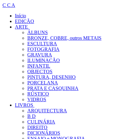
C C A
Início
EDIÇÃO
ARTE
ÁLBUNS
BRONZE, COBRE, outros METAIS
ESCULTURA
FOTOGRAFIA
GRAVURA
ILUMINAÇÃO
INFANTIL
OBJECTOS
PINTURA, DESENHO
PORCELANA
PRATA E CASQUINHA
RÚSTICO
VIDROS
LIVROS
ARQUITECTURA
B D
CULINÁRIA
DIREITO
DICIONÁRIOS
ENSAIO e MONOGRAFIA