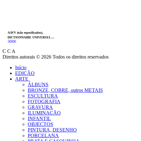
AAVV (não especificados),
DICTIONNAIRE UNIVERSEL
300
€
THÉORIQUE ET PRATIQUE DU
COMMERCE ET DE LA
C C A
NAVIGATION
Direitos autorais © 2026 Todos os direitos reservados
Início
EDIÇÃO
ARTE
ÁLBUNS
BRONZE, COBRE, outros METAIS
ESCULTURA
FOTOGRAFIA
GRAVURA
ILUMINAÇÃO
INFANTIL
OBJECTOS
PINTURA, DESENHO
PORCELANA