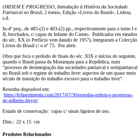
ORDEM E PROGRESSO, Introdução à História da Sociedade
Patriarcal no Brasil
, 2 tomos, Edição «Livros do Brasil», Lisboa,
s.d.
In-4º peq., de 485-(2) e 403-(2) pp., respectivamente para o tomo I e
II, brochados, c/ capas de Infante do Carmo. Publicados em meados
do séc. XX (o Prefácio vem datado de 1957), integraram a Colecção
Livros do Brasil c/ o nº 75. Por abrir.
Obra que foca o período de finais do séc. XIX e inícios do seguinte,
quando o Brasil passa da Monarquia para a República, num
“processo de desintegração das sociedades patriarcal e semipatriarcal
no Brasil sob o regime de trabalho livre: aspectos de um quase meio
século de transição do trabalho escravo para o trabalho livre”.
Resenha disponível em:
https://felipepimenta.com/2017/07/30/resenha-ordem-e-progresso-
de-gilberto-freyre/
Estado de conservação: capas c/ sinais ligeiros de uso.
Dim.: 22 x 15 cm
Produtos Relacionados