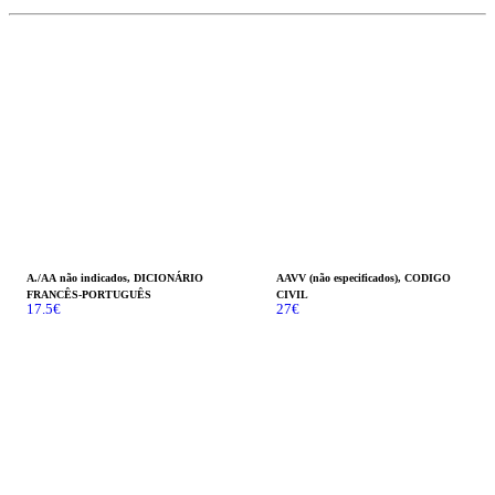
A./AA não indicados, DICIONÁRIO
AAVV (não especificados), CODIGO
FRANCÊS-PORTUGUÊS
CIVIL
17.5
€
27
€