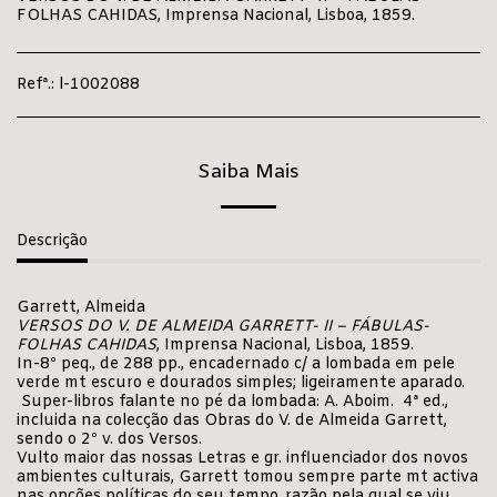
FOLHAS CAHIDAS, Imprensa Nacional, Lisboa, 1859.
Refª.:
l-1002088
Saiba Mais
Descrição
Garrett, Almeida
VERSOS DO V. DE ALMEIDA GARRETT- II – FÁBULAS-
FOLHAS CAHIDAS
, Imprensa Nacional, Lisboa, 1859.
In-8º peq., de 288 pp., encadernado c/ a lombada em pele
verde mt escuro e dourados simples; ligeiramente aparado.
Super-libros falante no pé da lombada: A. Aboim. 4ª ed.,
incluida na colecção das Obras do V. de Almeida Garrett,
sendo o 2º v. dos Versos.
Vulto maior das nossas Letras e gr. influenciador dos novos
ambientes culturais, Garrett tomou sempre parte mt activa
nas opções políticas do seu tempo, razão pela qual se viu