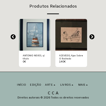
Produtos Relacionados
a Srª. c/ o
ANTÓNIO NEVES, s/
AZEVEDO, Ajax Sobre
D’ ALY, [N
título
O Rochedo
Menino]
0
€
140
€
0
€
INÍCIO
EDIÇÃO
ARTE
LIVROS
MAIS
C C A
Direitos autorais © 2026 Todos os direitos reservados