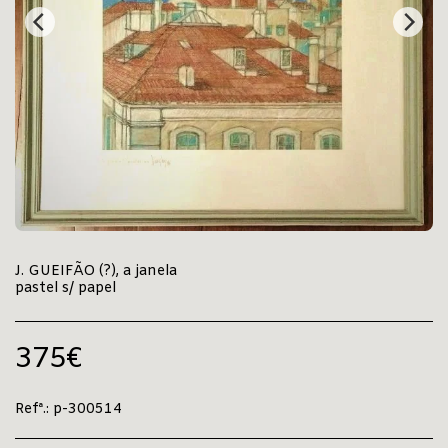
J. GUEIFÃO (?), a janela
pastel s/ papel
375
€
Refª.:
p-300514