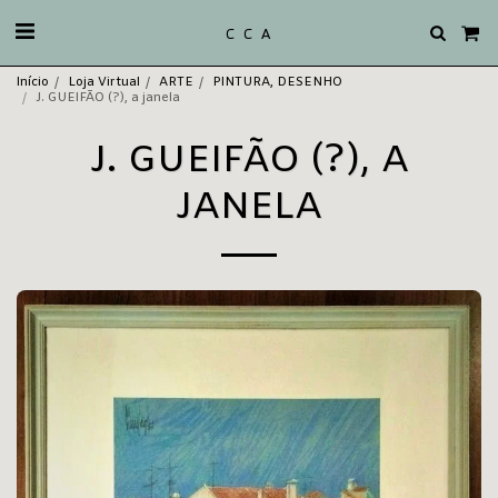
C C A
Início
Loja Virtual
ARTE
PINTURA, DESENHO
J. GUEIFÃO (?), a janela
J. GUEIFÃO (?), A
JANELA