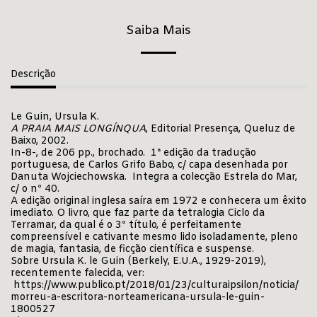
Saiba Mais
Descrição
Le Guin, Ursula K.
A PRAIA MAIS LONGÍNQUA
, Editorial Presença, Queluz de
Baixo, 2002.
In-8-, de 206 pp., brochado. 1ª edição da tradução
portuguesa, de Carlos Grifo Babo, c/ capa desenhada por
Danuta Wojciechowska. Integra a colecção Estrela do Mar,
c/ o nº 40.
A edição original inglesa saíra em 1972 e conhecera um êxito
imediato. O livro, que faz parte da tetralogia Ciclo da
Terramar, da qual é o 3º título, é perfeitamente
compreensível e cativante mesmo lido isoladamente, pleno
de magia, fantasia, de ficção científica e suspense.
Sobre Ursula K. le Guin (Berkely, E.U.A., 1929-2019),
recentemente falecida, ver:
https://www.publico.pt/2018/01/23/culturaipsilon/noticia/
morreu-a-escritora-norteamericana-ursula-le-guin-
1800527