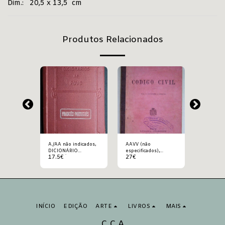
Dim.: 20,5 x 13,5 cm
Produtos Relacionados
A./AA não indicados,
AAVV (não
AAVV (n
s),
DICIONÁRIO
especificados),
especific
17.5
€
27
€
300
€
RE
FRANCÊS-
CODIGO CIVIL
DICTION
PORTUGUÊS
UNIVERS
 ET
THÉORIQ
DU
PRATIQU
ET DE
COMMERC
ION
LA NAVI
INÍCIO
EDIÇÃO
ARTE
LIVROS
MAIS
C C A