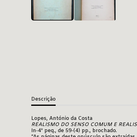
Descrição
Lopes, António da Costa
REALISMO DO SENSO COMUM E REALIS
In-4º peq., de 59-(4) pp., brochado.
“As páginas deste opúsculo são extraídas 