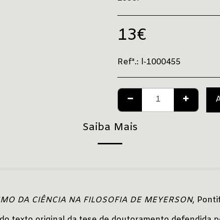
13
€
Refª.:
l-1000455
Saiba Mais
MO DA CIÊNCIA NA FILOSOFIA DE MEYERSON
, Ponti
do texto original da tese de doutoramento defendida p