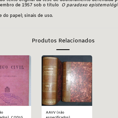
zembro de 1957 sob o título
O paradoxo epistemológico
 do papel; sinais de uso.
Produtos Relacionados
ão
AAVV (não
s), CODIGO
especificados),