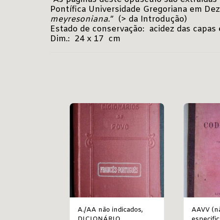
Pontífica Universidade Gregoriana em De
meyresoniana
.” (> da Introdução)
Estado de conservação: acidez das capas e
Dim.: 24 x 17 cm
A./AA não indicados,
AAVV (n
DICIONÁRIO
especificado