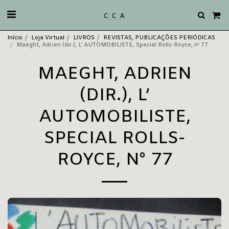
C C A
Início
Loja Virtual
LIVROS
REVISTAS, PUBLICAÇÕES PERIÓDICAS
Maeght, Adrien (dir.), L’ AUTOMOBILISTE, Special Rolls-Royce, nº 77
MAEGHT, ADRIEN
(DIR.), L’
AUTOMOBILISTE,
SPECIAL ROLLS-
ROYCE, Nº 77