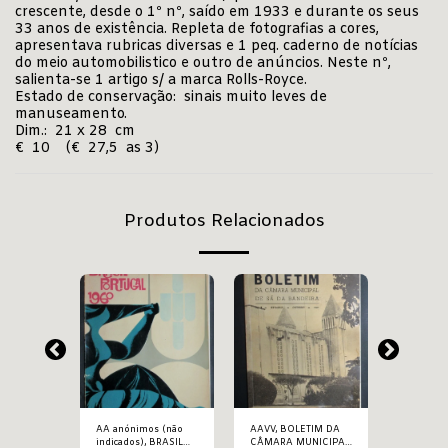
crescente, desde o 1º nº, saído em 1933 e durante os seus
33 anos de existência. Repleta de fotografias a cores,
apresentava rubricas diversas e 1 peq. caderno de notícias
do meio automobilistico e outro de anúncios. Neste nº,
salienta-se 1 artigo s/ a marca Rolls-Royce.
Estado de conservação: sinais muito leves de
manuseamento.
Dim.: 21 x 28 cm
€ 10 (€ 27,5 as 3)
Produtos Relacionados
AA anónimos (não
AAVV, BOLETIM DA
AAVV, BOLETIM DA
NICIPAL
indicados), BRASIL
CÂMARA MUNICIPAL
CÂMARA 