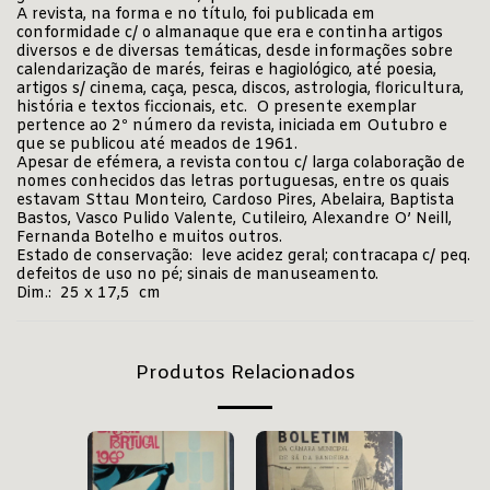
A revista, na forma e no título, foi publicada em
conformidade c/ o almanaque que era e continha artigos
diversos e de diversas temáticas, desde informações sobre
calendarização de marés, feiras e hagiológico, até poesia,
artigos s/ cinema, caça, pesca, discos, astrologia, floricultura,
história e textos ficcionais, etc. O presente exemplar
pertence ao 2º número da revista, iniciada em Outubro e
que se publicou até meados de 1961.
Apesar de efémera, a revista contou c/ larga colaboração de
nomes conhecidos das letras portuguesas, entre os quais
estavam Sttau Monteiro, Cardoso Pires, Abelaira, Baptista
Bastos, Vasco Pulido Valente, Cutileiro, Alexandre O’ Neill,
Fernanda Botelho e muitos outros.
Estado de conservação: leve acidez geral; contracapa c/ peq.
defeitos de uso no pé; sinais de manuseamento.
Dim.: 25 x 17,5 cm
Produtos Relacionados