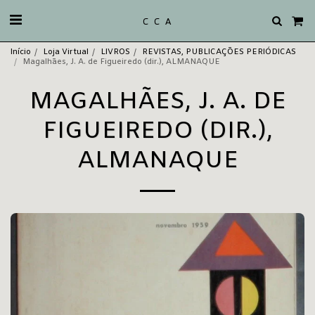
C C A
Início
Loja Virtual
LIVROS
REVISTAS, PUBLICAÇÕES PERIÓDICAS
Magalhães, J. A. de Figueiredo (dir.), ALMANAQUE
MAGALHÃES, J. A. DE
FIGUEIREDO (DIR.),
ALMANAQUE