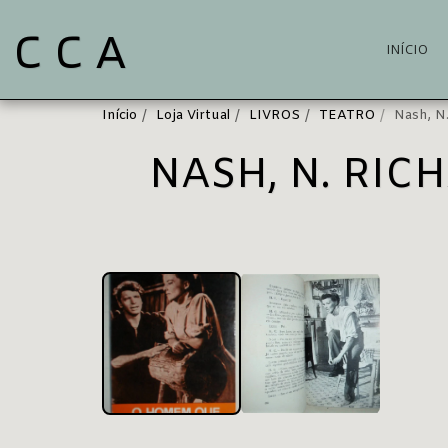
C C A
INÍCIO
Início
Loja Virtual
LIVROS
TEATRO
Nash, 
NASH, N. RIC