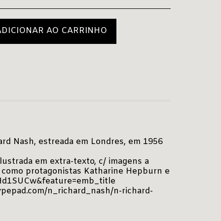
ADICIONAR AO CARRINHO
ard Nash, estreada em Londres, em 1956
ustrada em extra-texto, c/ imagens a
e como protagonistas Katharine Hepburn e
Hd1SUCw&feature=emb_title
typepad.com/n_richard_nash/n-richard-