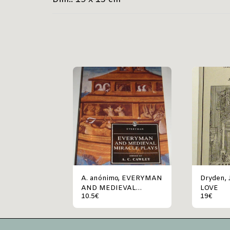
A. anónimo, EVERYMAN
Dryden, John
AND MEDIEVAL
LOVE
10.5
€
19
€
MIRACLE PLAYS