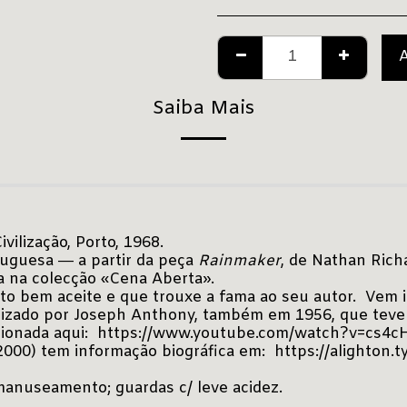
Saiba Mais
Civilização, Porto, 1968.
rtuguesa ― a partir da peça
Rainmaker
, de Nathan Rich
da na colecção «Cena Aberta».
o bem aceite e que trouxe a fama ao seu autor. Vem il
ealizado por Joseph Anthony, também em 1956, que tev
sionada aqui:
https://www.youtube.com/watch?v=cs4c
2000) tem informação biográfica em:
https://alighton.
 manuseamento; guardas c/ leve acidez.