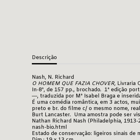
Descrição
Nash, N. Richard
O HOMEM QUE FAZIA CHOVER
, Livraria 
In-8º, de 157 pp., brochado. 1ª edição po
―, traduzida por Mª Isabel Braga e inseri
É uma comédia romântica, em 3 actos, muit
preto e br. do filme c/ o mesmo nome, r
Burt Lancaster. Uma amostra pode ser vi
Nathan Richard Nash (Philadelphia, 1913-
nash-bio.html
Estado de conservação: ligeiros sinais de
Dim.: 19 x 13 cm