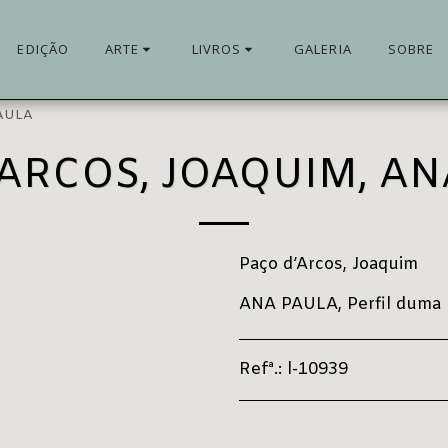
EDIÇÃO
ARTE
LIVROS
GALERIA
SOBRE
PAULA
’ARCOS, JOAQUIM, AN
Paço d’Arcos, Joaquim
ANA PAULA, Perfil duma lis
Refª.:
l-10939