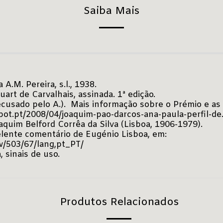
Saiba Mais
a A.M. Pereira, s.l., 1938.
uart de Carvalhais, assinada. 1ª edição.
ecusado pelo A.). Mais informação sobre o Prémio e as
t.pt/2008/04/joaquim-pao-darcos-ana-paula-perfil-de
quim Belford Corrêa da Silva (Lisboa, 1906-1979).
celente comentário de Eugénio Lisboa, em:
w/503/67/lang,pt_PT/
 sinais de uso.
Produtos Relacionados