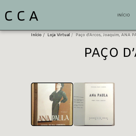
C C A
INÍCIO
Início
Loja Virtual
Paço d’Arcos, Joaquim, ANA 
PAÇO D
VENDIDO