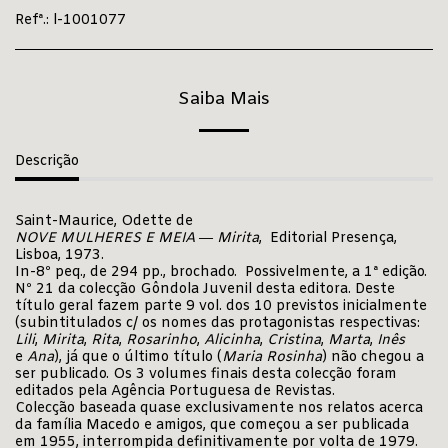
Refª.:
l-1001077
Saiba Mais
Descrição
Saint-Maurice, Odette de
NOVE MULHERES E MEIA ― Mirita
, Editorial Presença,
Lisboa, 1973.
In-8º peq., de 294 pp., brochado. Possivelmente, a 1ª edição.
Nº 21 da colecção Gôndola Juvenil desta editora. Deste
título geral fazem parte 9 vol. dos 10 previstos inicialmente
(subintitulados c/ os nomes das protagonistas respectivas:
Lili
,
Mirita
,
Rita
,
Rosarinho
,
Alicinha
,
Cristina
,
Marta
,
Inês
e
Ana
), já que o último título (
Maria
Rosinha
) não chegou a
ser publicado. Os 3 volumes finais desta colecção foram
editados pela Agência Portuguesa de Revistas.
Colecção baseada quase exclusivamente nos relatos acerca
da família Macedo e amigos, que começou a ser publicada
em 1955, interrompida definitivamente por volta de 1979.