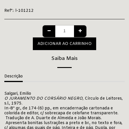
Refª.:
l-101212
ADICIONAR AO CARRINHO
Saiba Mais
Descrição
Salgari, Emilio
O JURAMENTO DO CORSÁRIO NEGRO
, Círculo de Leitores,
s.l., 1975.
In-8º gr., de 174-(6) pp., em encadernação cartonada e
colorida de editor, c/ sobrecapa de celofane transparente.
Tradução de A. Duarte de Almeida e João Morais.
Apresenta bonitas lustrações a preto e br., no texto e fora,
c/ algumas das quais de pág. Inteira e de pág. Dupla, por