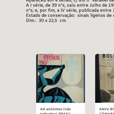
Apareceu em 4 séries, c/ um nº variável d
A I série, de 39 nºs, saíu entre Julho de 19
nºs; e, por fim, a IV série, publicada ent
Estado de conservação: sinais ligeiros d
Dim.: 30 x 22,5 cm
AA anónimos (não
AAVV, BOLETIM DA