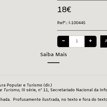
18
€
Refª.:
l-100445
Saiba Mais
ra Popular e Turismo (dir.)
e Turismo
, III série, nº 11, Secretariado Nacional da I
chada. Profusamente ilustrada, no texto e fora do texto