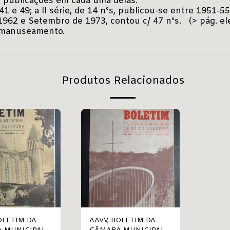
e publicações em cada uma delas.
41 e 49; a II série, de 14 nºs, publicou-se entre 1951-55
re 1962 e Setembro de 1973, contou c/ 47 nºs. (> pág. e
e manuseamento.
Produtos Relacionados
AAVV, BOLETIM DA