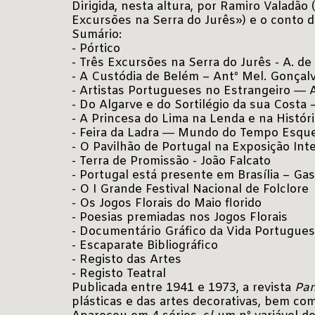
Dirigida, nesta altura, por Ramiro Valadão 
Excursões na Serra do Jurês») e o conto d
Sumário:
- Pórtico
- Três Excursões na Serra do Jurês - A. d
- A Custódia de Belém – Antº Mel. Gonçal
- Artistas Portugueses no Estrangeiro ― 
- Do Algarve e do Sortilégio da sua Costa
- A Princesa do Lima na Lenda e na Histó
- Feira da Ladra ― Mundo do Tempo Esquec
- O Pavilhão de Portugal na Exposição Inte
- Terra de Promissão - João Falcato
- Portugal está presente em Brasília – Ga
- O I Grande Festival Nacional de Folclore
- Os Jogos Florais do Maio florido
- Poesias premiadas nos Jogos Florais
- Documentário Gráfico da Vida Portugue
- Escaparate Bibliográfico
- Registo das Artes
- Registo Teatral
Publicada entre 1941 e 1973, a revista
Pa
plásticas e das artes decorativas, bem co