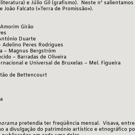
(literatura) e Júlio Gil (grafismo). Neste nº salientamo
e João Falcato («Terra de Promissão»).
e Amorim Girão
ves
António Duarte
 – Adelino Peres Rodrigues
ria – Magnus Bergström
ido – Barradas de Oliveira
rnacional e Universal de Bruxelas – Mel. Figueira
stão de Bettencourt
sa
norama
pretendia ter freqüência mensal. Visava, entre
mo a divulgação do património artístico e etnográfico p