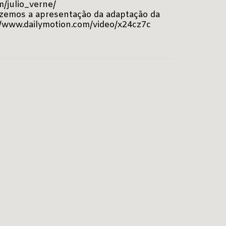
m/julio_verne/
trazemos a apresentação da adaptação da
//www.dailymotion.com/video/x24cz7c