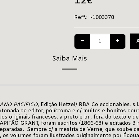
12
€
Refª.:
l-1003378
Saiba Mais
ANO PACÍFICO
, Edição Hetzel/ RBA Coleccionables, s.l.
artonada de editor, polícroma e c/ muitos e bonitos do
s originais franceses, a preto e br., fora do texto e de 
APITÃO GRANT, foram escritos (1866-68) e editados 3 
eparadas. Sempre c/ a mestria de Verne, que soube ca
, os volumes foram ilustrados originalmente por Édoua