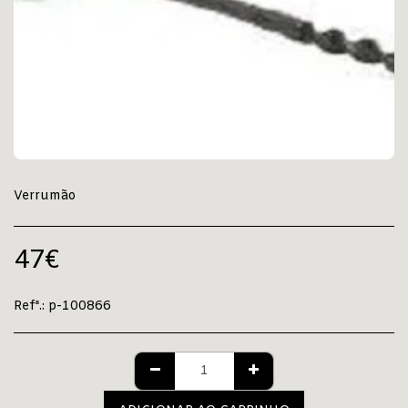
Verrumão
47
€
Refª.:
p-100866