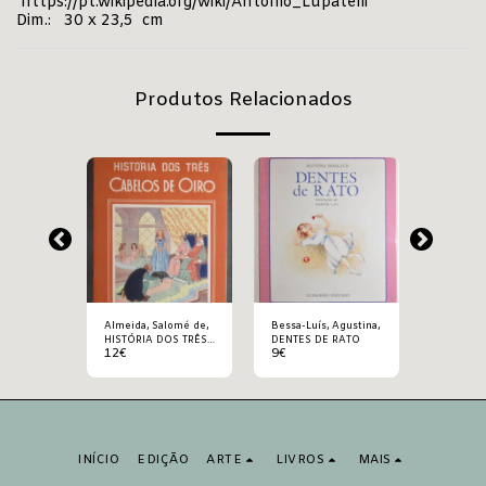
https://pt.wikipedia.org/wiki/Antonio_Lupatelli
Dim.: 30 x 23,5 cm
Produtos Relacionados
ugal, J.
Almeida, Salomé de,
Bessa-Luís, Agustina,
Boavida-P
HISTÓRIA DOS TRÊS
DENTES DE RATO
M./ AAVV,
12
€
9
€
27.5
€
RO
CABELOS DE OIRO
CANCION
INFANTIL
INÍCIO
EDIÇÃO
ARTE
LIVROS
MAIS