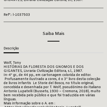
GIGANTES, Livraria Civilização Editora, s.l., 1987.
Refª.:
l-1037503
Saiba Mais
Descrição
Wolf, Tony
HISTÓRIAS DA FLORESTA DOS GNOMOS E DOS
GIGANTES, Livraria Civilização Editora, s.l., 1987.
In-4º gr., de 44 pp., em cartonagem colorida de editor.
Profusamente ilustrado a cores, é o 3º livro desta colecção
de livros infantis Le Storie del Bosco, no título original,
concebida e desenhada por T. Wolf, pseudónimo do italiano
Antonio Lupatelli (Busseto, 1930 – Cremona, 2018), muito
bem recebida pelo público e que foi traduzida em várias
línguas.
Mais informação sobre o A. em :