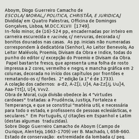
Aboym, Diogo Guerreiro Camacho de
ESCOLA/ MORAL,/ POLITICA, CHRISTÃA, E JURIDICA
,/
Dividida/ em Quatro Palestras, Officina de Domingos
Gonçalves, Lisboa, M.DCC.XLVII [1749].
In-folio minor, de (16)-524 pp., encadernadas por inteiro em
carneira escurecida e
racinée
, c/ nervuras, decorada c/
bonitos dourados nas casas. As pp. iniciais não numeradas
correspondem à dedicatória (Senhor), Ao Leitor Benevolo, Ao
Leitor Malévolo, Proemio, Divisam da Obra e Indice, todas do
punho do editor c/ excepção do Proemio e Divisam da Obra.
Papel bastante fresco, que apresenta uma folha de rosto
impressa a 2 cores, vermelho e negro, e mancha gráfica em 2
colunas, decorada no início dos capítulos por frontões e
rematando-os c/ florões. 2ª edição (a 1ª é de 1733).
A colação dos cadernos: a-d2, A-Z[J, U]4, Aa-Zz[Jj, Uu]4,
Aaa-Ttt[J, U]4, Vvv2.
Obra de Moral, cuja divisão obedece às 4 “virtudes
cardeaes” tratadas: a Prudência, Justiça, Fortaleza e
Temperança, e que se constitui “matéria util, e necessária
para todo o estado, e profissoens de pessoas eclesiásticas, e
seculares.” Em Português, c/ citações em Espanhol e Latim
(destas algumas traduzidas).
Sobre Diogo Guerreiro Camacho de Aboym (Campo de
Ourique, Alentejo, 1663-1709) ver B. Machado, I, 658-660.
Estado de conservação: extremidade da lombada c/ peq.