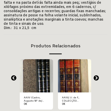
falta e na pasta detrás falta ainda mais peq.; vestígios de
xilófagos próximo das extremidades, em 6 cadernos, c/
consolidações antigas e recentes; guardas fixas manchadas;
assinatura de posse na folha volante inicial, sublinhados,
sinaléptica e anotações marginais a tinta coevos; manchas
de tinta e sinais de uso.
Dim.: 31 x 21,5 cm
Produtos Relacionados
AAVV (Castro,
AAVV/ J.I. de F.,
AAVV (n
s),
Augusto Mª de/
COLLECÇÃO
especific
0
€
0
€
27
€
IL
Augusto, Antº
CHRONOLOGICA DE
CODIGO 
Ferreira – redact.),
LEIS
REVISTA DOS
EXTRAVAGANTES,