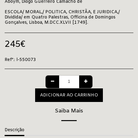
Aboym, Diogo Guerreiro Camacho de
ESCOLA/ MORAL,/ POLITICA, CHRISTÃA, E JURIDICA,/
Dividida/ em Quatro Palestras, Officina de Domingos
Gonçalves, Lisboa, M.DCC.XLVII [1749].
245
€
Refª.:
l-550073
ADICIONAR AO CARRINHO
Saiba Mais
Descrição