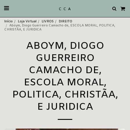
C C A
Início
Loja Virtual
LIVROS
DIREITO
Aboym, Diogo Guerreiro Camacho de, ESCOLA MORAL, POLITICA,
CHRISTÃA, E JURIDICA
ABOYM, DIOGO
GUERREIRO
CAMACHO DE,
ESCOLA MORAL,
POLITICA, CHRISTÃA,
E JURIDICA