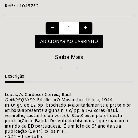
Refª.:
l-1045752
ADICIONAR AO CARRINHO
Saiba Mais
Descrição
Lopes, A. Cardoso/ Correia, Raul
O MOSQUITO
, Edições «O Mosquito», Lisboa, 1944.
In-8º gr., de 12 pp., brochado. Maioritariamente a preto e br.,
embora apresente alguns nºs c/ pp. a 1-3 cores (azul,
vermelho, castanho ou verde). São 3 exemplares desta
publicação de Banda Desenhada bisemanal, que marcou o
mundo da BD portuguesa. É um lote do 9º ano da sua
publicação (1944), c/ os nºs:
- 524 – 1 de Julho