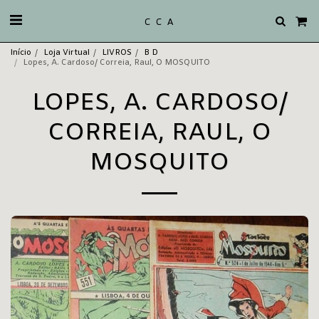
C C A
Início
Loja Virtual
LIVROS
B D
Lopes, A. Cardoso/ Correia, Raul, O MOSQUITO
LOPES, A. CARDOSO/
CORREIA, RAUL, O
MOSQUITO