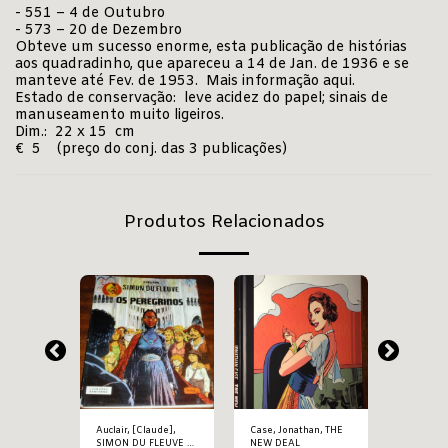
- 551 – 4 de Outubro
- 573 – 20 de Dezembro
Obteve um sucesso enorme, esta publicação de histórias
aos quadradinho, que apareceu a 14 de Jan. de 1936 e se
manteve até Fev. de 1953. Mais informação
aqui
.
Estado de conservação: leve acidez do papel; sinais de
manuseamento muito ligeiros.
Dim.: 22 x 15 cm
€ 5 (preço do conj. das 3 publicações)
Produtos Relacionados
horey,
Auclair, [Claude],
Case, Jonathan, THE
Giroud/ D
RTE –
SIMON DU FLEUVE –
NEW DEAL
LUÍS MÁ