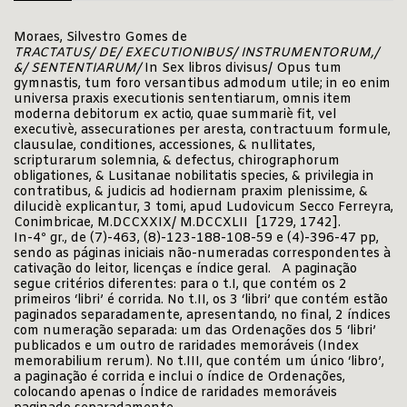
Moraes, Silvestro Gomes de
TRACTATUS/ DE/ EXECUTIONIBUS/ INSTRUMENTORUM,/
&/ SENTENTIARUM/
In Sex libros divisus/ Opus tum
gymnastis, tum foro versantibus admodum utile; in eo enim
universa praxis executionis sententiarum, omnis item
moderna debitorum ex actio, quae summariè fit, vel
executivè, assecurationes per aresta, contractuum formule,
clausulae, conditiones, accessiones, & nullitates,
scripturarum solemnia, & defectus, chirographorum
obligationes, & Lusitanae nobilitatis species, & privilegia in
contratibus, & judicis ad hodiernam praxim plenissime, &
dilucidè explicantur, 3 tomi, apud Ludovicum Secco Ferreyra,
Conimbricae, M.DCCXXIX/ M.DCCXLII [1729, 1742].
In-4º gr., de (7)-463, (8)-123-188-108-59 e (4)-396-47 pp,
sendo as páginas iniciais não-numeradas correspondentes à
cativação do leitor, licenças e índice geral. A paginação
segue critérios diferentes: para o t.I, que contém os 2
primeiros ‘libri’ é corrida. No t.II, os 3 ‘libri’ que contém estão
paginados separadamente, apresentando, no final, 2 índices
com numeração separada: um das Ordenações dos 5 ‘libri’
publicados e um outro de raridades memoráveis (Index
memorabilium rerum). No t.III, que contém um único ‘libro’,
a paginação é corrida e inclui o índice de Ordenações,
colocando apenas o Índice de raridades memoráveis