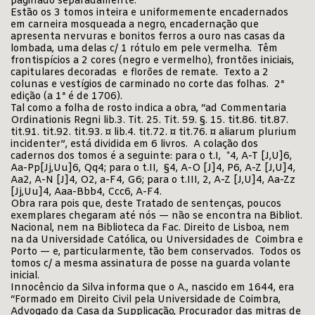
paginado separadamente.
Estão os 3 tomos inteira e uniformemente encadernados
em carneira mosqueada a negro, encadernação que
apresenta nervuras e bonitos ferros a ouro nas casas da
lombada, uma delas c/ 1 rótulo em pele vermelha. Têm
frontispícios a 2 cores (negro e vermelho), frontões iniciais,
capitulares decoradas e florões de remate. Texto a 2
colunas e vestígios de carminado no corte das folhas. 2ª
edição (a 1ª é de 1706).
Tal como a folha de rosto indica a obra, “ad Commentaria
Ordinationis Regni lib.3. Tit. 25. Tit. 59. §. 15. tit.86. tit.87.
tit.91. tit.92. tit.93. ¤ lib.4. tit.72. ¤ tit.76. ¤ aliarum plurium
incidenter”, está dividida em 6 livros. A colação dos
cadernos dos tomos é a seguinte: para o t.I, *4, A-T [J,U]6,
Aa-Pp[Jj,Uu]6, Qq4; para o t.II, §4, A-O [J]4, P6, A-Z [J,U]4,
Aa2, A-N [J]4, O2, a-F4, G6; para o t.III, 2, A-Z [J,U]4, Aa-Zz
[Jj,Uu]4, Aaa-Bbb4, Ccc6, A-F4.
Obra rara pois que, deste Tratado de sentenças, poucos
exemplares chegaram até nós — não se encontra na Bibliot.
Nacional, nem na Biblioteca da Fac. Direito de Lisboa, nem
na da Universidade Católica, ou Universidades de Coimbra e
Porto — e, particularmente, tão bem conservados. Todos os
tomos c/ a mesma assinatura de posse na guarda volante
inicial.
Innocêncio da Silva informa que o A., nascido em 1644, era
“Formado em Direito Civil pela Universidade de Coimbra,
Advogado da Casa da Supplicação, Procurador das mitras de