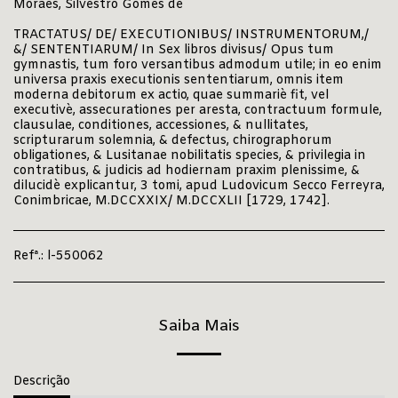
Moraes, Silvestro Gomes de
TRACTATUS/ DE/ EXECUTIONIBUS/ INSTRUMENTORUM,/
&/ SENTENTIARUM/ In Sex libros divisus/ Opus tum
gymnastis, tum foro versantibus admodum utile; in eo enim
universa praxis executionis sententiarum, omnis item
moderna debitorum ex actio, quae summariè fit, vel
executivè, assecurationes per aresta, contractuum formule,
clausulae, conditiones, accessiones, & nullitates,
scripturarum solemnia, & defectus, chirographorum
obligationes, & Lusitanae nobilitatis species, & privilegia in
contratibus, & judicis ad hodiernam praxim plenissime, &
dilucidè explicantur, 3 tomi, apud Ludovicum Secco Ferreyra,
Conimbricae, M.DCCXXIX/ M.DCCXLII [1729, 1742].
Refª.:
l-550062
Saiba Mais
Descrição