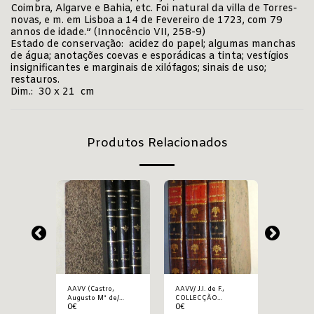
Coimbra, Algarve e Bahia, etc. Foi natural da villa de Torres-
novas, e m. em Lisboa a 14 de Fevereiro de 1723, com 79
annos de idade.” (Innocêncio VII, 258-9)
Estado de conservação: acidez do papel; algumas manchas
de água; anotações coevas e esporádicas a tinta; vestígios
insignificantes e marginais de xilófagos; sinais de uso;
restauros.
Dim.: 30 x 21 cm
Produtos Relacionados
AAVV (Castro,
AAVV/ J.I. de F.,
AAVV (n
s),
Augusto Mª de/
COLLECÇÃO
especific
0
€
0
€
27
€
IL
Augusto, Antº
CHRONOLOGICA DE
CODIGO 