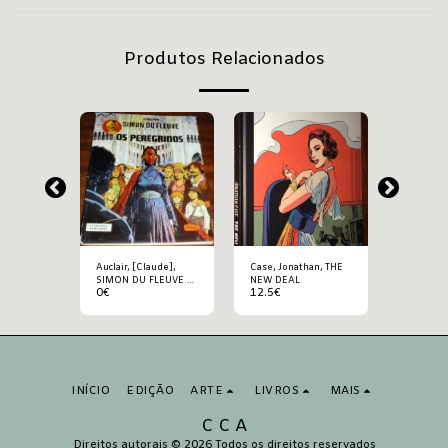
Produtos Relacionados
horey,
Auclair, [Claude],
Case, Jonathan, THE
Giroud/ D
RTE –
SIMON DU FLEUVE –
NEW DEAL
LUÍS MÁ
0
€
12.5
€
7.5
€
N
OS PEREGRINOS
CHARLE
INÍCIO
EDIÇÃO
ARTE
LIVROS
MAIS
C C A
Direitos autorais © 2026 Todos os direitos reservados