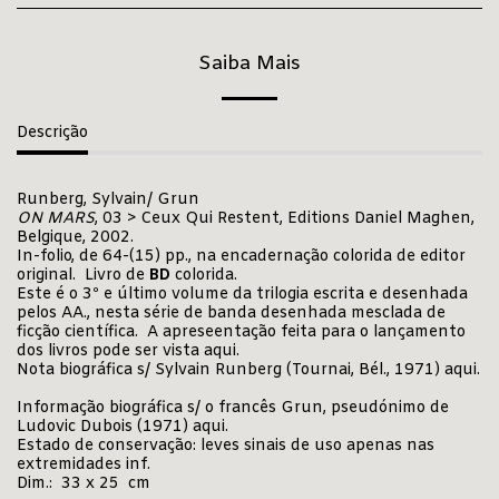
Saiba Mais
Descrição
Runberg, Sylvain/ Grun
ON MARS
, 03 > Ceux Qui Restent, Editions Daniel Maghen,
Belgique, 2002.
In-folio, de 64-(15) pp., na encadernação colorida de editor
original. Livro de
BD
colorida.
Este é o 3º e último volume da trilogia escrita e desenhada
pelos AA., nesta série de banda desenhada mesclada de
ficção científica. A apreseentação feita para o lançamento
dos livros pode ser vista
aqui
.
Nota biográfica s/ Sylvain Runberg (Tournai, Bél., 1971)
aqui
.
Informação biográfica s/ o francês Grun, pseudónimo de
Ludovic Dubois (1971)
aqui
.
Estado de conservação: leves sinais de uso apenas nas
extremidades inf.
Dim.: 33 x 25 cm