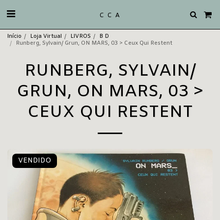
C C A
Início
Loja Virtual
LIVROS
B D
Runberg, Sylvain/ Grun, ON MARS, 03 > Ceux Qui Restent
RUNBERG, SYLVAIN/
GRUN, ON MARS, 03 >
CEUX QUI RESTENT
VENDIDO