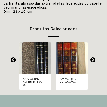
da frente; abrasão das extremidades; leve acidez do papel e
peq. manchas esporádicas.
Dim.: 22 x 16 cm
Produtos Relacionados
AAVV (Castro,
AAVV/ J.I. de F.,
AAVV (n
s),
Augusto Mª de/
COLLECÇÃO
especific
0
€
0
€
27
€
IL
Augusto, Antº
CHRONOLOGICA DE
CODIGO 
Ferreira – redact.),
LEIS
REVISTA DOS
EXTRAVAGANTES,
TRIBUNAES
Posteriores á Nova
Compilação das
Ordenações do Reino