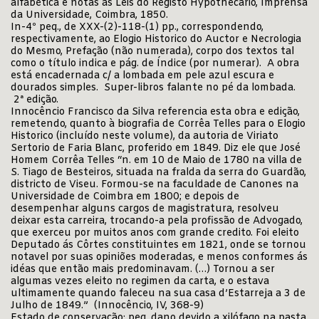
alfabética e notas ás Leis do Registo Hypothecario, Imprensa
da Universidade, Coimbra, 1850.
In-4º peq., de XXX-(2)-118-(1) pp., correspondendo,
respectivamente, ao Elogio Historico do Auctor e Necrologia
do Mesmo, Prefação (não numerada), corpo dos textos tal
como o título indica e pág. de Índice (por numerar). A obra
está encadernada c/ a lombada em pele azul escura e
dourados simples. Super-libros falante no pé da lombada.
2ª edição.
Innocêncio Francisco da Silva referencia esta obra e edição,
remetendo, quanto à biografia de Corrêa Telles para o Elogio
Historico (incluído neste volume), da autoria de Viriato
Sertorio de Faria Blanc, proferido em 1849. Diz ele que José
Homem Corrêa Telles “n. em 10 de Maio de 1780 na villa de
S. Tiago de Besteiros, situada na fralda da serra do Guardão,
districto de Viseu. Formou-se na faculdade de Canones na
Universidade de Coimbra em 1800; e depois de
desempenhar alguns cargos de magistratura, resolveu
deixar esta carreira, trocando-a pela profissão de Advogado,
que exerceu por muitos anos com grande credito. Foi eleito
Deputado ás Côrtes constituintes em 1821, onde se tornou
notavel por suas opiniões moderadas, e menos conformes ás
idéas que então mais predominavam. (…) Tornou a ser
algumas vezes eleito no regimen da carta, e o estava
ultimamente quando faleceu na sua casa d’Estarreja a 3 de
Julho de 1849.” (Innocêncio, IV, 368-9)
Estado de conservação: peq. dano devido a xilófago na pasta